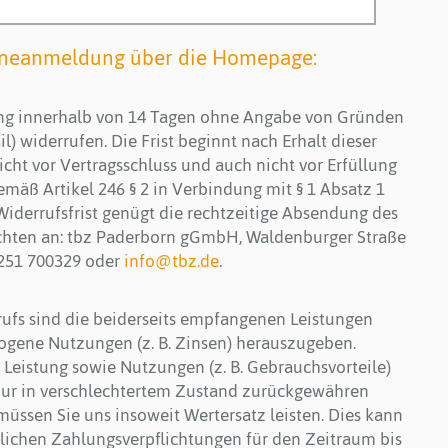
ineanmeldung über die Homepage:
ung innerhalb von 14 Tagen ohne Angabe von Gründen
ail) widerrufen. Die Frist beginnt nach Erhalt dieser
cht vor Vertragsschluss und auch nicht vor Erfüllung
emäß Artikel 246 § 2 in Verbindung mit § 1 Absatz 1
iderrufsfrist genügt die rechtzeitige Absendung des
richten an: tbz Paderborn gGmbH, Waldenburger Straße
5251 700329 oder
info@tbz.de
.
rufs sind die beiderseits empfangenen Leistungen
gene Nutzungen (z. B. Zinsen) herauszugeben.
Leistung sowie Nutzungen (z. B. Gebrauchsvorteile)
 nur in verschlechtertem Zustand zurückgewähren
ssen Sie uns insoweit Wertersatz leisten. Dies kann
aglichen Zahlungsverpflichtungen für den Zeitraum bis