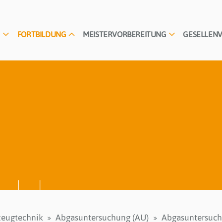
G
FORTBILDUNG
MEISTERVORBEREITUNG
GESELLEN
zeugtechnik
Abgasuntersuchung (AU)
Abgasuntersuch