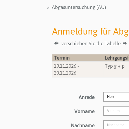
i
Abgasuntersuchung (AU)
e
s
i
Anmeldung für Abg
n
d
verschieben Sie die Tabelle
h
i
e
Termin
Lehrgangs
r
19.11.2026
-
Typ g + p
:
20.11.2026
Anrede
Vorname
Nachname